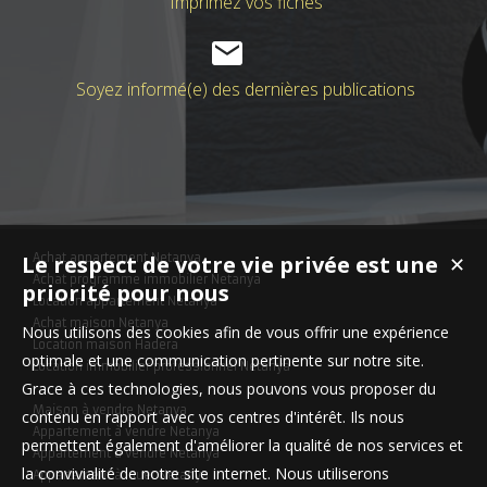
Imprimez vos fiches
Soyez informé(e) des dernières publications
Achat appartement Netanya
Le respect de votre vie privée est une
✕
Achat programme immobilier Netanya
priorité pour nous
Location appartement Netanya
Achat maison Netanya
Nous utilisons des cookies afin de vous offrir une expérience
Location maison Hadera
optimale et une communication pertinente sur notre site.
Location immobilier professionnel Netanya
Grace à ces technologies, nous pouvons vous proposer du
Maison à vendre Netanya
contenu en rapport avec vos centres d'intérêt. Ils nous
Appartement à vendre Netanya
permettent également d'améliorer la qualité de nos services et
Appartement à vendre Netanya
la convivialité de notre site internet. Nous utiliserons
Appartement à louer Netanya