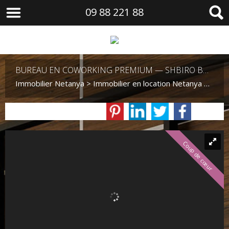
09 88 221 88
BUREAU EN COWORKING PREMIUM — SHBIRO BOUTIQUE, QUARTIER AGAMIM, NETANYA
Immobilier Netanya
>
Immobilier en location Netanya
>
Bure
Coup de cœur