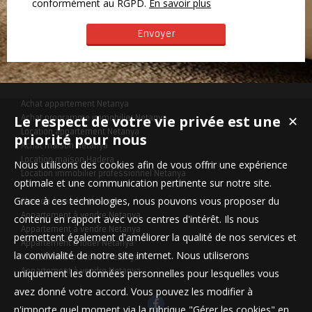
conformément au RGPD.
En savoir plus
Achat appartement Netanya
Le respect de votre vie privée est une
Achat programme immobilier Netanya
✕
Location appartement Netanya
priorité pour nous
Achat maison Netanya
Location maison Hadera
Nous utilisons des cookies afin de vous offrir une expérience
Location immobilier professionnel Netanya
optimale et une communication pertinente sur notre site.
Grace à ces technologies, nous pouvons vous proposer du
Maison à vendre Netanya
Appartement à vendre Netanya
contenu en rapport avec vos centres d'intérêt. Ils nous
Appartement à vendre Netanya
permettent également d'améliorer la qualité de nos services et
Appartement à louer Netanya
la convivialité de notre site internet. Nous utiliserons
Immobilier Pro à louer Netanya
Appartement à vendre Netanya
uniquement les données personnelles pour lesquelles vous
avez donné votre accord. Vous pouvez les modifier à
n'importe quel moment via la rubrique "Gérer les cookies" en