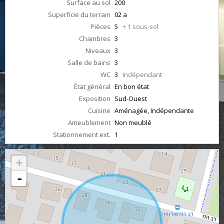
Surface au sol
200
Superficie du terrain
02 a
Pièces
5
+ 1 sous-sol
Chambres
3
Niveaux
3
Salle de bains
3
WC
3
Indépendant
État général
En bon état
Exposition
Sud-Ouest
Cuisine
Aménagée, Indépendante
Ameublement
Non meublé
Stationnement ext.
1
+
-