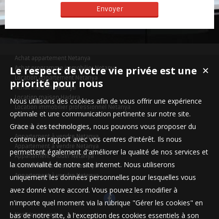
Achat appartement Netanya
Le respect de votre vie privée est une
Achat programme immobilier Netanya
✕
Location appartement Netanya
priorité pour nous
Achat maison Netanya
Location maison Hadera
Nous utilisons des cookies afin de vous offrir une expérience
Location immobilier professionnel Netanya
optimale et une communication pertinente sur notre site.
Grace à ces technologies, nous pouvons vous proposer du
Maison à vendre Netanya
Appartement à vendre Netanya
contenu en rapport avec vos centres d'intérêt. Ils nous
Appartement à vendre Netanya
permettent également d'améliorer la qualité de nos services et
Appartement à louer Netanya
la convivialité de notre site internet. Nous utiliserons
Immobilier Pro à louer Netanya
Appartement à vendre Netanya
uniquement les données personnelles pour lesquelles vous
avez donné votre accord. Vous pouvez les modifier à
n'importe quel moment via la rubrique "Gérer les cookies" en
bas de notre site, à l'exception des cookies essentiels à son
Nos Honoraires