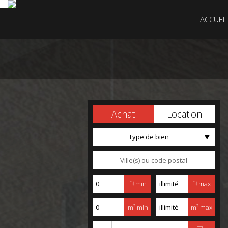
ACCUEIL
Achat
Location
Type de bien
₪ min
₪ max
m² min
m² max