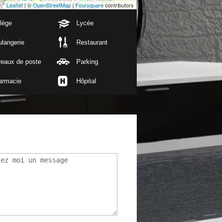
Leaflet
| ©
OpenStreetMap
|
Foursquare
contributors
lège
Lycée
langerie
Restaurant
reaux de poste
Parking
armacie
Hôpital