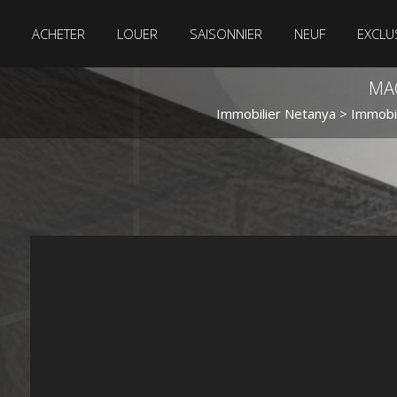
ACHETER
LOUER
SAISONNIER
NEUF
EXCLUS
MAG
Immobilier Netanya
>
Immobil