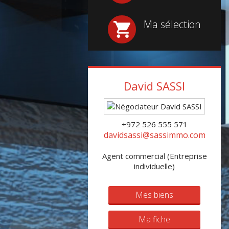
Ma sélection
David
SASSI
+972 526 555 571
davidsassi@sassimmo.com
Agent commercial (Entreprise
individuelle)
Mes biens
Ma fiche