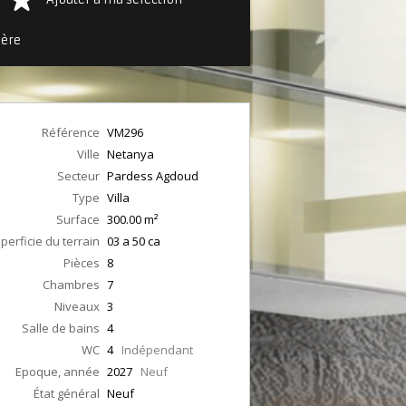
ière
Référence
VM296
Ville
Netanya
Secteur
Pardess Agdoud
Type
Villa
Surface
300.00
m²
perficie du terrain
03 a 50 ca
Pièces
8
Chambres
7
Niveaux
3
Salle de bains
4
WC
4
Indépendant
Epoque, année
2027
Neuf
État général
Neuf