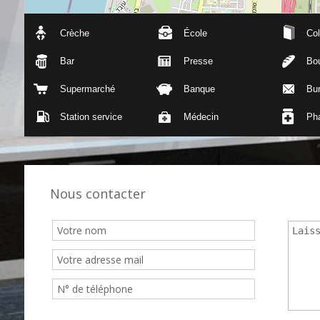
Crèche
École
Col
Bar
Presse
Bou
Supermarché
Banque
Bu
Station service
Médecin
Ph
Nous contacter